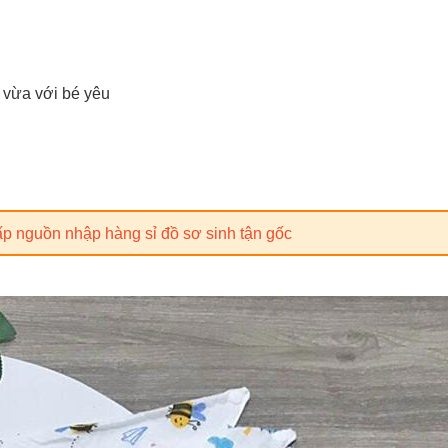
 vừa với bé yêu
p nguồn nhập hàng sỉ đồ sơ sinh tận gốc