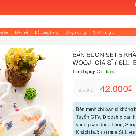
và bé
Đồ chơi
Đồ đóng hàng
Đồ gia dụng
Sỉ đồ trang trí
BÁN BUÔN SET 5 KH
WOOJI GIÁ SỈ ( SLL I
Tình trạng:
Còn hàng
42.000
₫
₫
95.000
Bên mình chỉ bán sỉ không bá
Tuyển CTV, Dropship bán h
không cần đóng hàng, Shop 
Khách buôn sỉ mua SLL vui l