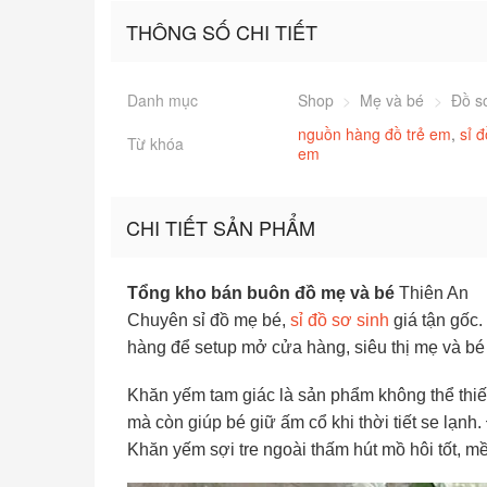
THÔNG SỐ CHI TIẾT
Danh mục
Shop
>
Mẹ và bé
>
Đồ s
nguồn hàng đồ trẻ em
,
sỉ đ
Từ khóa
em
CHI TIẾT SẢN PHẨM
Tổng kho bán buôn đồ mẹ và bé
Thiên An
Chuyên sỉ đồ mẹ bé,
sỉ đồ sơ sinh
giá tận gốc.
hàng để setup mở cửa hàng, siêu thị mẹ và bé
Khăn yếm tam giác là sản phẩm không thể thiếu
mà còn giúp bé giữ ấm cổ khi thời tiết se lạnh.
Khăn yếm sợi tre ngoài thấm hút mồ hôi tốt, 