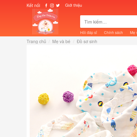
Skip
Kết nối
Giới thiệu
to
content
Tìm
kiếm:
Hỏi đáp sỉ
Chính sách
Mẹ 
Trang chủ
/
Mẹ và bé
/
Đồ sơ sinh