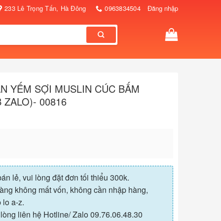
233 Lê Trọng Tấn, Hà Đông
0963834504
Đăng nhập
ĂN YẾM SỢI MUSLIN CÚC BẤM
B ZALO)- 00816
n lẻ, vui lòng đặt đơn tối thiểu 300k.
àng không mất vốn, không cần nhập hàng,
lo a-z.
òng liên hệ Hotline/ Zalo 09.76.06.48.30