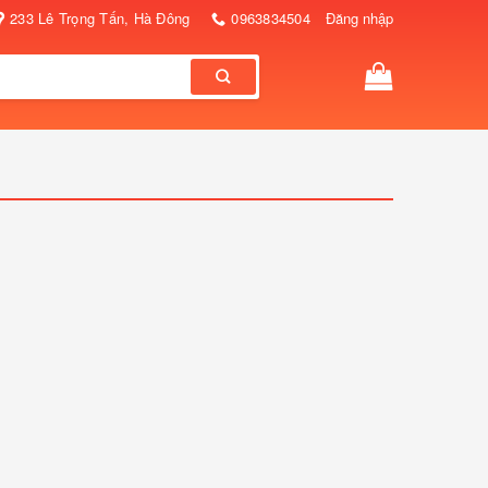
233 Lê Trọng Tấn, Hà Đông
0963834504
Đăng nhập