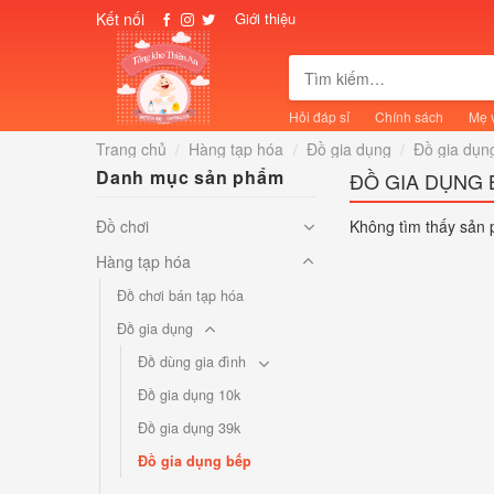
Skip
Kết nối
Giới thiệu
to
content
Tìm
kiếm:
Hỏi đáp sỉ
Chính sách
Mẹ 
Trang chủ
/
Hàng tạp hóa
/
Đồ gia dụng
/
Đồ gia dụn
Danh mục sản phẩm
ĐỒ GIA DỤNG 
Đồ chơi
Không tìm thấy sản 
Hàng tạp hóa
Đồ chơi bán tạp hóa
Đồ gia dụng
Đồ dùng gia đình
Đồ gia dụng 10k
Đồ gia dụng 39k
Đồ gia dụng bếp