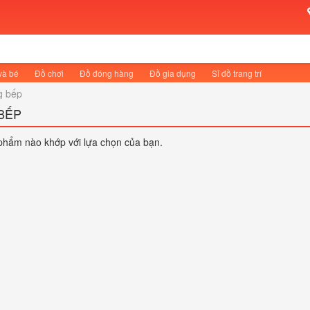
và bé
Đồ chơi
Đồ đóng hàng
Đồ gia dụng
Sỉ đồ trang trí
g bếp
BẾP
phẩm nào khớp với lựa chọn của bạn.