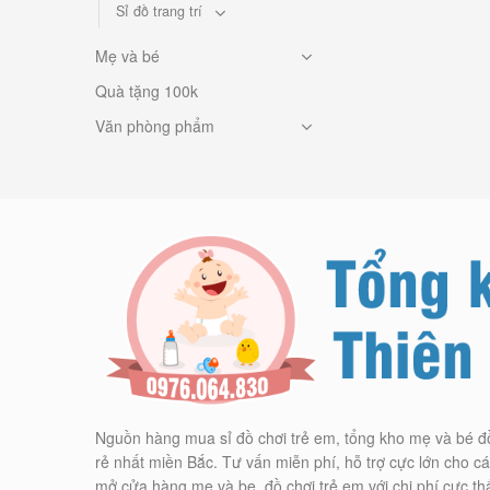
Sỉ đồ trang trí
Mẹ và bé
Quà tặng 100k
Văn phòng phẩm
Nguồn hàng mua sỉ đồ chơi trẻ em, tổng kho mẹ và bé đ
rẻ nhất miền Bắc. Tư vấn miễn phí, hỗ trợ cực lớn cho 
mở cửa hàng mẹ và be, đồ chơi trẻ em với chi phí cực th