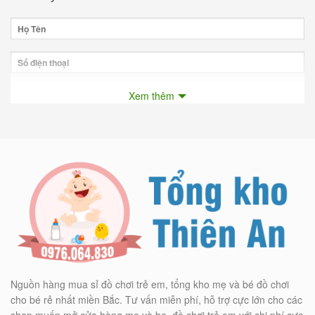
Xem thêm
Nguồn hàng mua sỉ đồ chơi trẻ em, tổng kho mẹ và bé đồ chơi
cho bé rẻ nhất miền Bắc. Tư vấn miễn phí, hỗ trợ cực lớn cho các
shop muốn mở cửa hàng mẹ và be, đồ chơi trẻ em với chi phí cực