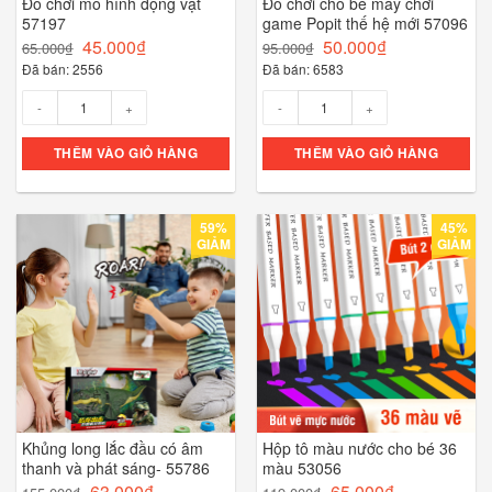
Đồ chơi mô hình động vật
Đồ chơi cho bé máy chơi
57197
game Popit thế hệ mới 57096
45.000
₫
50.000
₫
65.000
₫
95.000
₫
Đã bán: 2556
Đã bán: 6583
Số lượng
Số lượng
THÊM VÀO GIỎ HÀNG
THÊM VÀO GIỎ HÀNG
59%
45%
GIẢM
GIẢM
Khủng long lắc đầu có âm
Hộp tô màu nước cho bé 36
thanh và phát sáng- 55786
màu 53056
63.000
₫
65.000
₫