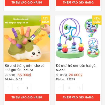
THÊM VÀO GIỎ HÀNG
THÊM VÀO GIỎ HÀNG
42%
43%
GIẢM
GIẢM
Đồ chơi thông minh cho bé
Đồ chơi trẻ em luồn hạt gỗ-
nhổ gai rùa- 55673
56558
55.000
₫
20.000
₫
95.000
₫
35.000
₫
Đã bán: 5402
Đã bán: 12239
Số lượng
Số lượng
THÊM VÀO GIỎ HÀNG
THÊM VÀO GIỎ HÀNG