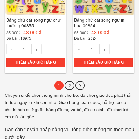
Bảng chữ cái song ngữ chữ
Bảng chữ cái song ngữ in
thường 00855
hoa 00854
48.000
₫
48.000
₫
85.000
₫
85.000
₫
Đã bán: 18975
Đã bán: 2024
Số lượng
Số lượng
THÊM VÀO GIỎ HÀNG
THÊM VÀO GIỎ HÀNG
1
2
Chuyên sỉ đồ chơi thông minh cho bé, đồ chơi giáo dục phát triển
trí tuệ ngay từ khi còn nhỏ. Giao hàng toàn quốc, hỗ trợ tối đa
cho khách sỉ. Nguồn hàng đồ mẹ và bé, đồ sơ sinh, đồ chơi trẻ
em giá tận gốc
Bạn cần tư vấn nhập hàng vui lòng điền thông tin theo mẫu
dưới đây