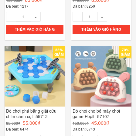
155.000
₫
119.000
₫
Đã bán: 1217
Đã bán: 8250
Số lượng
Số lượng
THÊM VÀO GIỎ HÀNG
THÊM VÀO GIỎ HÀNG
35%
70%
GIẢM
GIẢM
Đồ chơi phá băng giải cứu
Đồ chơi cho bé máy chơi
chim cánh cụt- 55712
game Popit- 57107
55.000
₫
45.000
₫
85.000
₫
150.000
₫
Đã bán: 6474
Đã bán: 6743