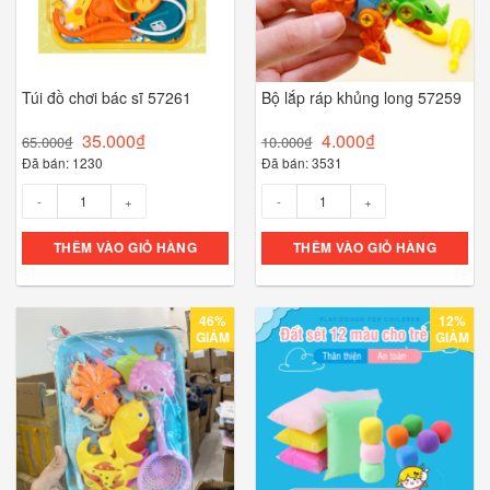
Túi đồ chơi bác sĩ 57261
Bộ lắp ráp khủng long 57259
35.000
₫
4.000
₫
65.000
₫
10.000
₫
Đã bán: 1230
Đã bán: 3531
Số lượng
Số lượng
THÊM VÀO GIỎ HÀNG
THÊM VÀO GIỎ HÀNG
46%
12%
GIẢM
GIẢM