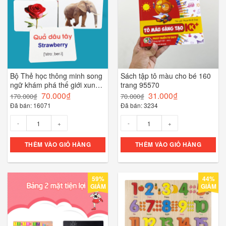
Bộ Thẻ học thông minh song
Sách tập tô màu cho bé 160
ngữ khám phá thế giới xung
trang 95570
quanh loại thẻ to 12x16cm (
70.000
₫
31.000
₫
170.000
₫
70.000
₫
SLL ib zalo)- 88274
Đã bán: 16071
Đã bán: 3234
Số lượng
Số lượng
THÊM VÀO GIỎ HÀNG
THÊM VÀO GIỎ HÀNG
59%
44%
GIẢM
GIẢM