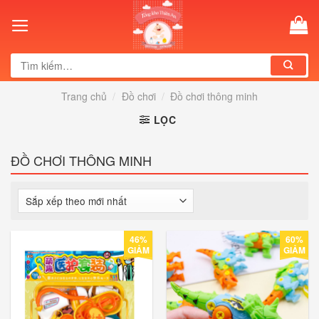
Skip
to
content
Tìm
kiếm:
Trang chủ
/
Đồ chơi
/
Đồ chơi thông minh
LỌC
ĐỒ CHƠI THÔNG MINH
46%
60%
GIẢM
GIẢM