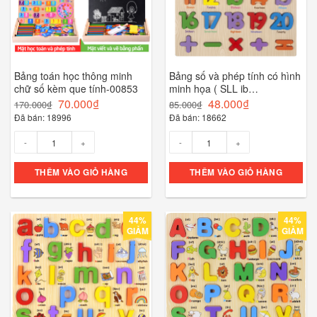
Bảng toán học thông minh
Bảng số và phép tính có hình
chữ số kèm que tính-00853
minh họa ( SLL ib
zalo)-00856
70.000
₫
48.000
₫
170.000
₫
85.000
₫
Đã bán: 18996
Đã bán: 18662
Số lượng
Số lượng
THÊM VÀO GIỎ HÀNG
THÊM VÀO GIỎ HÀNG
44%
44%
GIẢM
GIẢM