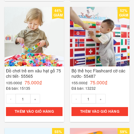
44%
52%
GIẢM
GIẢM
Đồ chơi trẻ em xâu hạt gỗ 75
Bộ thẻ học Flashcard cờ các
chi tiết- 55565
nước- 55487
75.000
₫
75.000
₫
135.000
₫
155.000
₫
Đã bán: 15135
Đã bán: 13232
Số lượng
Số lượng
THÊM VÀO GIỎ HÀNG
THÊM VÀO GIỎ HÀNG
55%
59%