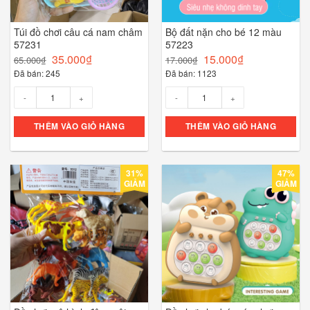
Túi đồ chơi câu cá nam châm
Bộ đất nặn cho bé 12 màu
57231
57223
35.000
₫
15.000
₫
65.000
₫
17.000
₫
Đã bán: 245
Đã bán: 1123
Số lượng
Số lượng
THÊM VÀO GIỎ HÀNG
THÊM VÀO GIỎ HÀNG
31%
47%
GIẢM
GIẢM