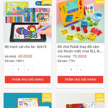
GIẢM
GIẢM
Bộ tranh cát cho bé- 62415
Đồ chơi Rubik thay đổi cảm
xúc khuôn mặt( mua SLL ib
zalo)- 55383
45.000
₫
70.000
₫
99.000
₫
170.000
₫
Đã bán: 19911
Đã bán: 7791
Số lượng
Số lượng
THÊM VÀO GIỎ HÀNG
THÊM VÀO GIỎ HÀNG
59%
56%
GIẢM
GIẢM