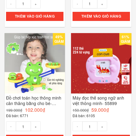
Số lượng
Số lượng
THÊM VÀO GIỎ HÀNG
THÊM VÀO GIỎ HÀNG
49%
61%
GIẢM
GIẢM
Đồ chơi toán học thông minh
Máy đọc thẻ song ngữ anh
cân thăng bằng cho bé-
việt thông minh- 55899
55694
102.000
₫
59.000
₫
199.000
₫
150.000
₫
Đã bán: 6771
Đã bán: 6105
Số lượng
Số lượng