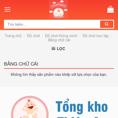
Skip
to
content
Tìm
kiếm:
Trang chủ
/
Đồ chơi
/
Đồ chơi thông minh
/
Đồ chơi học tập
/
Bảng chữ cái
LỌC
BẢNG CHỮ CÁI
Không tìm thấy sản phẩm nào khớp với lựa chọn của bạn.