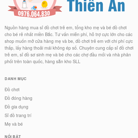
Nguồn hàng mua sỉ đồ chơi trẻ em, tổng kho mẹ và bé đồ chơi
cho bé rẻ nhất miền Bắc. Tư vấn miễn phí, hỗ trợ cực lớn cho các
shop muốn mở cửa hàng mẹ và be, đồ chơi trẻ em với chi phí cực
thấp, lấy hàng thoải mái không ép số. Chuyên cung cấp sỉ đồ chơi
trẻ em, sỉ đồ sơ sinh mẹ và bé cho các chợ đầu mối và nhà phân
phối trên toàn quốc, hàng sẵn kho SLL
DANH MỤC
Đồ chơi
Đồ đóng hàng
Đồ gia dụng
Sỉ đồ trang trí
Mẹ và bé
NỔI BẬT