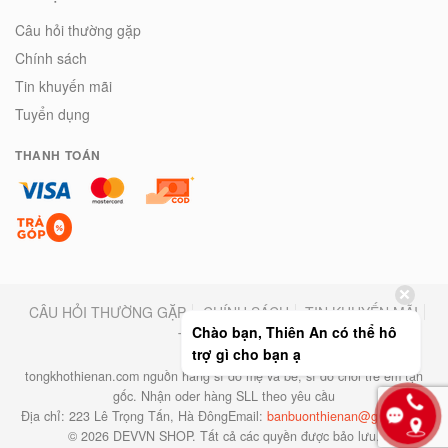
Câu hỏi thường gặp
Chính sách
Tin khuyến mãi
Tuyển dụng
THANH TOÁN
CÂU HỎI THƯỜNG GẶP
CHÍNH SÁCH
TIN KHUYẾN MÃI
Chào bạn, Thiên An có thể hô
TUYỂN DỤNG
trợ gì cho bạn ạ
tongkhothienan.com nguồn hàng sỉ đồ mẹ và bé, sỉ đồ chơi trẻ em tận
gốc. Nhận oder hàng SLL theo yêu cầu
Địa chỉ: 223 Lê Trọng Tấn, Hà ĐôngEmail:
banbuonthienan@gmail.com
© 2026 DEVVN SHOP. Tất cả các quyền được bảo lưu.