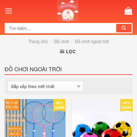
Skip
to
content
Tìm
kiếm:
Trang chủ
/
Đồ chơi
/
Đồ chơi ngoài trời
LỌC
ĐỒ CHƠI NGOÀI TRỜI
46%
44%
GIẢM
GIẢM