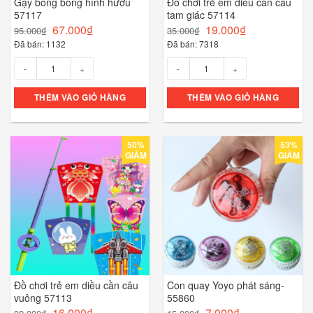
Gậy bong bóng hình hươu
Đồ chơi trẻ em diều cần câu
57117
tam giác 57114
67.000
₫
19.000
₫
95.000
₫
35.000
₫
Đã bán: 1132
Đã bán: 7318
Số lượng
Số lượng
THÊM VÀO GIỎ HÀNG
THÊM VÀO GIỎ HÀNG
50%
53%
GIẢM
GIẢM
Đồ chơi trẻ em diều cần câu
Con quay Yoyo phát sáng-
vuông 57113
55860
16.000
₫
7.000
₫