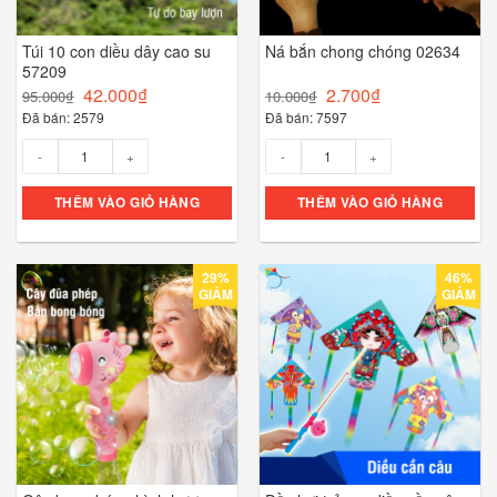
Túi 10 con diều dây cao su
Ná bắn chong chóng 02634
57209
42.000
₫
2.700
₫
95.000
₫
10.000
₫
Đã bán: 2579
Đã bán: 7597
Số lượng
Số lượng
THÊM VÀO GIỎ HÀNG
THÊM VÀO GIỎ HÀNG
29%
46%
GIẢM
GIẢM