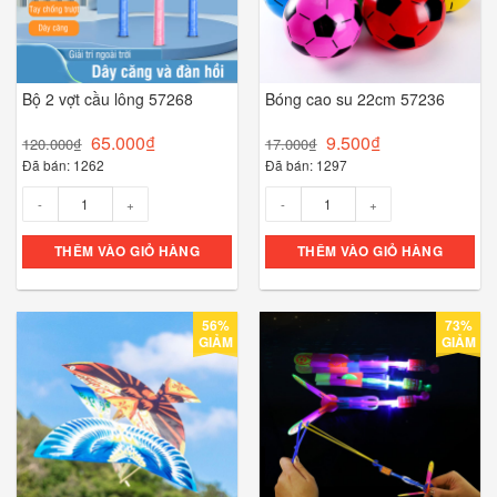
Bộ 2 vợt cầu lông 57268
Bóng cao su 22cm 57236
65.000
₫
9.500
₫
120.000
₫
17.000
₫
Đã bán: 1262
Đã bán: 1297
Số lượng
Số lượng
THÊM VÀO GIỎ HÀNG
THÊM VÀO GIỎ HÀNG
56%
73%
GIẢM
GIẢM