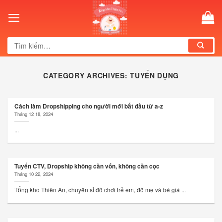
Skip
to
content
Tìm
kiếm:
CATEGORY ARCHIVES:
TUYỂN DỤNG
Cách làm Dropshipping cho người mới bắt đầu từ a-z
Tháng 12 18, 2024
...
Tuyển CTV, Dropship không cần vốn, không cần cọc
Tháng 10 22, 2024
Tổng kho Thiên An, chuyên sỉ đồ chơi trẻ em, đồ mẹ và bé giá ...