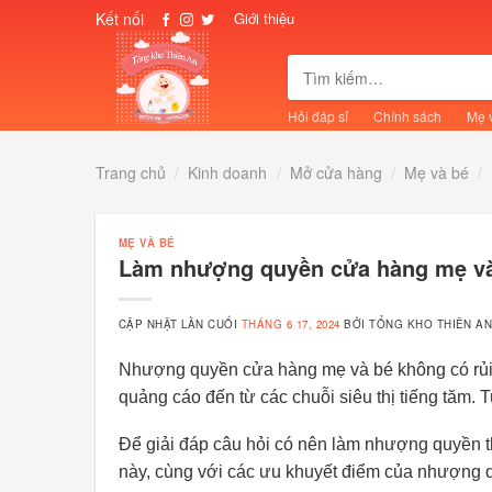
Skip
Kết nối
Giới thiệu
to
content
Tìm
kiếm:
Hỏi đáp sỉ
Chính sách
Mẹ 
Trang chủ
/
Kinh doanh
/
Mở cửa hàng
/
Mẹ và bé
/
MẸ VÀ BÉ
Làm nhượng quyền cửa hàng mẹ và
CẬP NHẬT LẦN CUỐI
THÁNG 6 17, 2024
BỞI
TỔNG KHO THIÊN A
Nhượng quyền cửa hàng mẹ và bé không có rủi r
quảng cáo đến từ các chuỗi siêu thị tiếng tăm. 
Để giải đáp câu hỏi có nên làm nhượng quyền t
này, cùng với các ưu khuyết điểm của nhượng