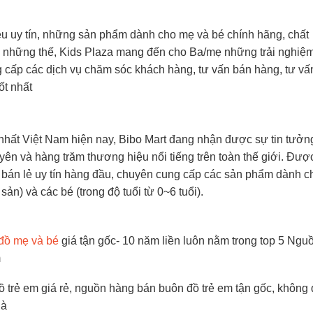
ệu uy tín, những sản phẩm dành cho mẹ và bé chính hãng, chất
g những thế, Kids Plaza mang đến cho Ba/mẹ những trải nghiệ
g cấp các dịch vụ chăm sóc khách hàng, tư vấn bán hàng, tư vấ
ốt nhất
 nhất Việt Nam hiện nay, Bibo Mart đang nhận được sự tin tưởng
n và hàng trăm thương hiệu nổi tiếng trên toàn thế giới. Đượ
h bán lẻ uy tín hàng đầu, chuyên cung cấp các sản phẩm dành c
sản) và các bé (trong độ tuổi từ 0~6 tuổi).
 đồ mẹ và bé
giá tận gốc- 10 năm liền luôn nằm trong top 5 Ngu
m
 trẻ em giá rẻ, nguồn hàng bán buôn đồ trẻ em tận gốc, không
hà