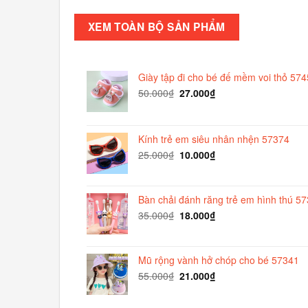
XEM TOÀN BỘ SẢN PHẨM
Giày tập đi cho bé đế mềm voi thỏ 57
50.000
₫
27.000
₫
Kính trẻ em siêu nhân nhện 57374
25.000
₫
10.000
₫
Bàn chải đánh răng trẻ em hình thú 5
35.000
₫
18.000
₫
Mũ rộng vành hở chóp cho bé 57341
55.000
₫
21.000
₫