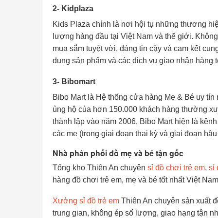
2- Kidplaza
Kids Plaza chính là nơi hội tụ những thương hi
lượng hàng đầu tại Việt Nam và thế giới. Khôn
mua sắm tuyệt vời, đáng tin cậy và cam kết cun
dụng sản phẩm và các dịch vụ giao nhận hàng t
3- Bibomart
Bibo Mart là Hệ thống cửa hàng Mẹ & Bé uy tín
ủng hộ của hơn 150.000 khách hàng thường xuyê
thành lập vào năm 2006, Bibo Mart hiện là kên
các mẹ (trong giai đoạn thai kỳ và giai đoạn hậu 
Nhà phân phối đồ mẹ và bé tận gốc
Tổng kho Thiên An chuyên
sỉ đồ chơi trẻ em
,
sỉ
hàng đồ chơi trẻ em, mẹ và bé tốt nhất Việt Na
Xưởng sỉ đồ trẻ em
Thiên An chuyên sản xuất đồ
trung gian, không ép số lượng, giao hạng tận n