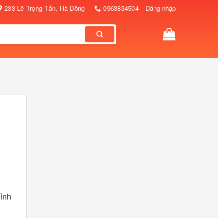
233 Lê Trọng Tấn, Hà Đông
0963834504
Đăng nhập
hình