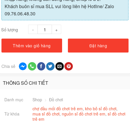
Khách buôn sỉ mua SLL vui lòng liên hệ Hotline/ Zalo
09.76.06.48.30
Số lượng
Thêm vào giỏ hàng
Đặt hàng
Chia sẻ
THÔNG SỐ CHI TIẾT
Danh mục
Shop
>
Đồ chơi
chợ đầu mối đồ chơi trẻ em
,
kho bỏ sỉ đồ chơi
,
Từ khóa
mua sỉ đồ chơi
,
nguồn sỉ đồ chơi trẻ em
,
sỉ đồ chơi
trẻ em