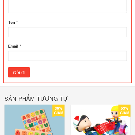
Tên
*
Email
*
SẢN PHẨM TƯƠNG TỰ
36%
53%
GIẢM
GIẢM