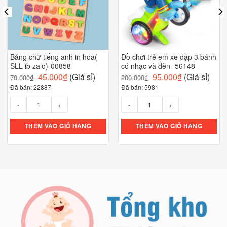
Bảng chữ tiếng anh in hoa(
Đồ chơi trẻ em xe đạp 3 bánh
SLL ib zalo)-00858
có nhạc và đèn- 56148
45.000
₫
(Giá sỉ)
95.000
₫
(Giá sỉ)
70.000
₫
200.000
₫
Đã bán: 22887
Đã bán: 5981
Số lượng
Số lượng
THÊM VÀO GIỎ HÀNG
THÊM VÀO GIỎ HÀNG