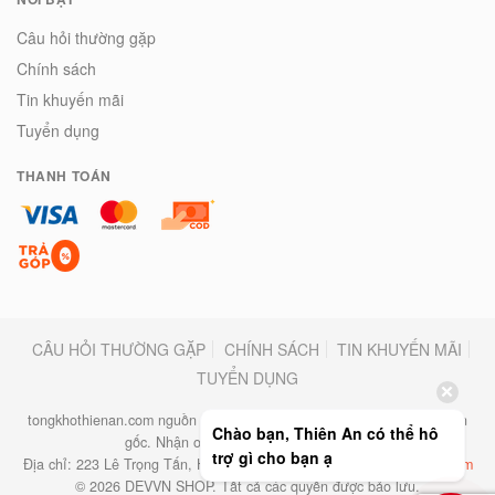
Câu hỏi thường gặp
Chính sách
Tin khuyến mãi
Tuyển dụng
THANH TOÁN
CÂU HỎI THƯỜNG GẶP
CHÍNH SÁCH
TIN KHUYẾN MÃI
TUYỂN DỤNG
tongkhothienan.com nguồn hàng sỉ đồ mẹ và bé, sỉ đồ chơi trẻ em tận
Chào bạn, Thiên An có thể hô
gốc. Nhận oder hàng SLL theo yêu cầu
trợ gì cho bạn ạ
Địa chỉ: 223 Lê Trọng Tấn, Hà ĐôngEmail:
banbuonthienan@gmail.com
© 2026 DEVVN SHOP. Tất cả các quyền được bảo lưu.