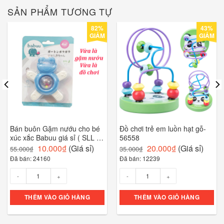
SẢN PHẨM TƯƠNG TỰ
82%
43%
GIẢM
GIẢM
Bán buôn Gặm nướu cho bé
Đồ chơi trẻ em luồn hạt gỗ-
xúc xắc Babuu giá sỉ ( SLL ib
56558
zalo)-00653
10.000
₫
(Giá sỉ)
20.000
₫
(Giá sỉ)
55.000
₫
35.000
₫
Đã bán: 24160
Đã bán: 12239
Số lượng
Số lượng
THÊM VÀO GIỎ HÀNG
THÊM VÀO GIỎ HÀNG