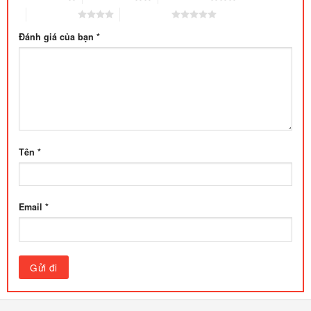
4 trên 5 sao
5 trên 5 sao
Đánh giá của bạn
*
Tên
*
Email
*