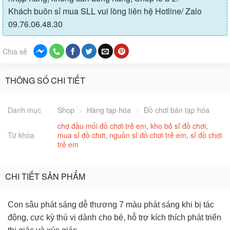
Khách buôn sỉ mua SLL vui lòng liên hệ Hotline/ Zalo
09.76.06.48.30
Chia sẻ
THÔNG SỐ CHI TIẾT
Danh mục
Shop
>
Hàng tạp hóa
>
Đồ chơi bán tạp hóa
chợ đầu mối đồ chơi trẻ em
,
kho bỏ sỉ đồ chơi
,
Từ khóa
mua sỉ đồ chơi
,
nguồn sỉ đồ chơi trẻ em
,
sỉ đồ chơi
trẻ em
CHI TIẾT SẢN PHẨM
Con sâu phát sáng dễ thương 7 màu phát sáng khi bị tác
động, cực kỳ thú vị dành cho bé, hỗ trợ kích thích phát triển