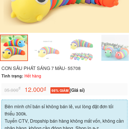
CON SÂU PHÁT SÁNG 7 MÀU- 55708
Tình trạng:
Hết hàng
12.000
₫
₫
35.000
(Giá sỉ)
66% GIẢM
Bên mình chỉ bán sỉ không bán lẻ, vui lòng đặt đơn tối
thiểu 300k.
Tuyển CTV, Dropship bán hàng không mất vốn, không cần
nhập hàng, không cần đóng hàng, Shop lo a-z.