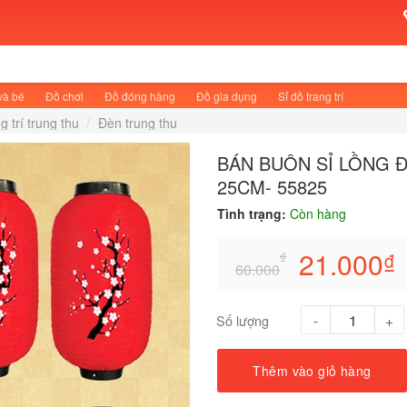
và bé
Đồ chơi
Đồ đóng hàng
Đồ gia dụng
Sỉ đồ trang trí
g trí trung thu
/
Đèn trung thu
BÁN BUÔN SỈ LỒNG Đ
25CM- 55825
Tình trạng:
Còn hàng
21.000
₫
₫
60.000
Số lượng
Thêm vào giỏ hàng