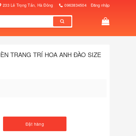
233 Lê Trọng Tấn, Hà Đông
0963834504
Đăng nhập
ÈN TRANG TRÍ HOA ANH ĐÀO SIZE
Đặt hàng