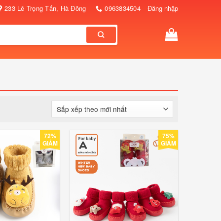
233 Lê Trọng Tấn, Hà Đông
0963834504
Đăng nhập
72%
75%
GIẢM
GIẢM