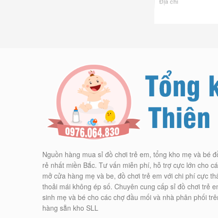
Tại
kho sỉ giày dép 
loại dép cross cho b
thành vô cùng rẻ
Bạn muốn tìm xưởng 
còn rẻ hơn cả xưởng
Nguồn hàng mua sỉ đồ chơi trẻ em, tổng kho mẹ và bé đ
rẻ nhất miền Bắc. Tư vấn miễn phí, hỗ trợ cực lớn cho 
Nhập sỉ giày dép trẻ
mở cửa hàng mẹ và be, đồ chơi trẻ em với chi phí cực th
đầu”, khi nhận hàng
thoải mái không ép số. Chuyên cung cấp sỉ đồ chơi trẻ e
sinh mẹ và bé cho các chợ đầu mối và nhà phân phối trê
hàng sẵn kho SLL