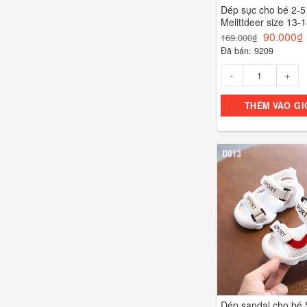
Dép sục cho bé 2-5 
Melittdeer size 13
90.000
₫
169.000
₫
Đã bán: 9209
Số lượng
THÊM VÀO GI
Dép sandal cho bé 