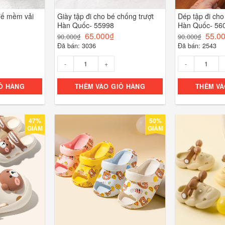
 đế mềm vải
Giày tập đi cho bé chống trượt
Dép tập đi cho
Hàn Quốc- 55998
Hàn Quốc- 56
65.000
₫
55.0
90.000
₫
90.000
₫
Đã bán: 3036
Đã bán: 2543
Số lượng
Số lượng
Ỏ HÀNG
THÊM VÀO GIỎ HÀNG
THÊM VÀ
47%
50%
GIẢM
GIẢM