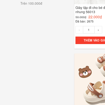
Trên 100.000đ
Giày tập đi cho bé
nhung 56013
22.000
₫
50.000
₫
Đã bán: 2675
Số lượng
THÊM VÀO GI