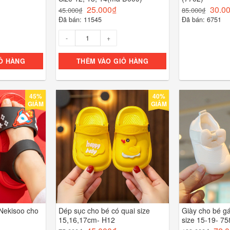
25.000
₫
30.0
45.000
₫
85.000
₫
Đã bán: 11545
Đã bán: 6751
Số lượng
Ỏ HÀNG
THÊM VÀO GIỎ HÀNG
45%
40%
GIẢM
GIẢM
Nekisoo cho
Dép sục cho bé có quai size
Giày cho bé gá
15,16,17cm- H12
size 15-19- 75