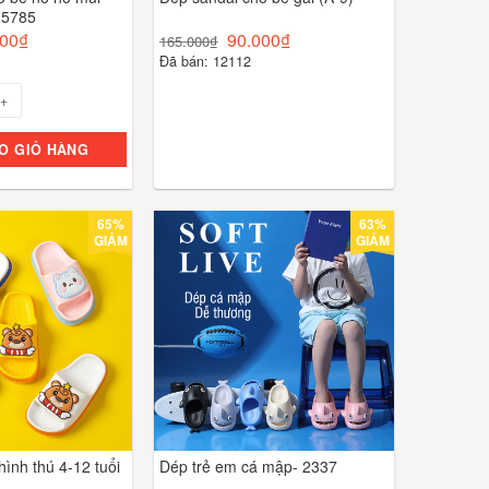
 5785
000
₫
90.000
₫
165.000
₫
Đã bán: 12112
O GIỎ HÀNG
65%
63%
GIẢM
GIẢM
hình thú 4-12 tuổi
Dép trẻ em cá mập- 2337