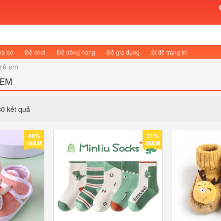
và bé
Đồ chơi
Đồ đóng hàng
Đồ gia dụng
Sỉ đồ trang trí
trẻ em
 EM
30 kết quả
46%
31%
GIẢM
GIẢM