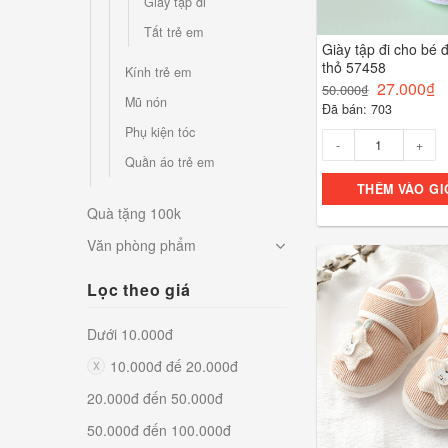
Giày tập đi
Tất trẻ em
Giày tập đi cho bé
thỏ 57458
Kính trẻ em
27.000
₫
50.000
₫
Mũ nón
Đã bán: 703
Phụ kiện tóc
Số lượng
Quần áo trẻ em
THÊM VÀO GI
Quà tặng 100k
Văn phòng phẩm
Lọc theo giá
Dưới 10.000đ
10.000đ đế 20.000đ
20.000đ đến 50.000đ
50.000đ đến 100.000đ