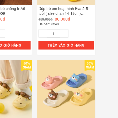
 bé chống trượt
Dép trẻ em hoạt hình Eva 2-5
009
tuổi ( size chân 14-18cm)
Melittdeer TR815
00
₫
80.000
₫
159.000
₫
Đã bán: 8240
Số lượng
O GIỎ HÀNG
THÊM VÀO GIỎ HÀNG
50%
50%
GIẢM
GIẢM