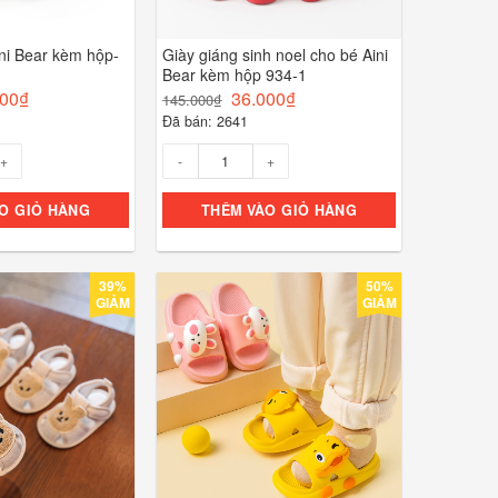
ni Bear kèm hộp-
Giày giáng sinh noel cho bé Aini
Bear kèm hộp 934-1
000
₫
36.000
₫
145.000
₫
Đã bán: 2641
Số lượng
O GIỎ HÀNG
THÊM VÀO GIỎ HÀNG
39%
50%
GIẢM
GIẢM