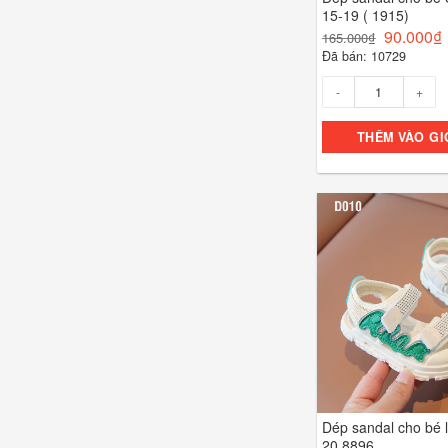
15-19 ( 1915)
90.000
₫
165.000
₫
Đã bán: 10729
Số lượng
THÊM VÀO GI
Dép sandal cho bé l
20 8896