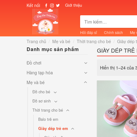
Skip
Kết nối
Giới thiệu
to
content
Tìm
kiếm:
Hỏi đáp sỉ
Chính sách
Mẹ 
Trang chủ
/
Mẹ và bé
/
Thời trang cho bé
/
Giày dép 
Danh mục sản phẩm
GIÀY DÉP TRẺ
Đồ chơi
Hiển thị 1–24 của 
Hàng tạp hóa
Mẹ và bé
Đồ cho bé
Đồ sơ sinh
Thời trang cho bé
Balo trẻ em
Giày dép trẻ em