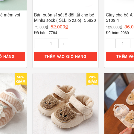
 đế mềm voi
Bán buôn sỉ sét 5 đôi tất cho bé
Giày cho bé Ai
Minliu sock ( SLL ib zalo)- 55820
5109-1
52.000
₫
36.
75.000
₫
129.000
₫
Đã bán: 7784
Đã bán: 2069
Số lượng
Số lượng
Ỏ HÀNG
THÊM VÀO GIỎ HÀNG
THÊM VÀ
56%
28%
GIẢM
GIẢM